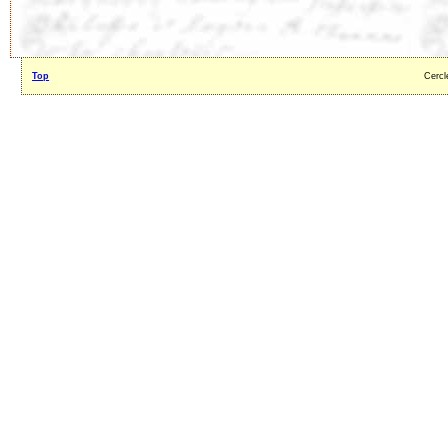
Top
Cercl